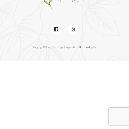
rreurs »
Copyright © 2023 Par K154W Corporation.
Mentions légales
tielles
ratique