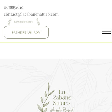
0678851610
contact@lacabanenaturo.com
PRENDRE UN RDV
man zen
e vente
n
chat