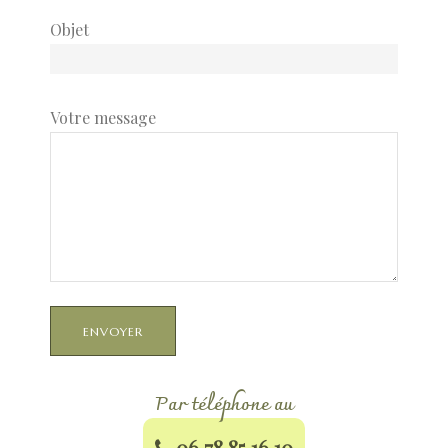
rreurs »
Objet
Votre message
tielles
ratique
Par téléphone au
06.78.85.16.10​