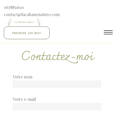
0678851610
contact@lacabanenaturo.com
PRENDRE UN RDV
Contactez-moi
man zen
Votre nom
e vente
n
chat
Votre e-mail